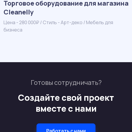
Торговое оборудование для магазина
Cleanelly
Ц
б
Цена - 280 000₽ / Стиль - Арт-деко / Мебель для
бизнеса
Готовы сотрудничать?
Создайте свой проект
вместе с нами
Работать с нами