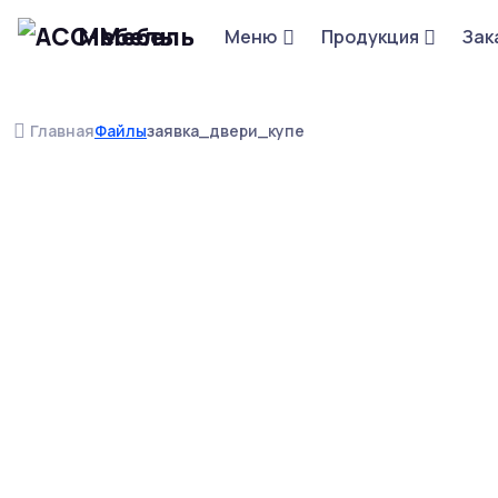
Мебель
Меню
Продукция
Зак
Главная
Файлы
заявка_двери_купе