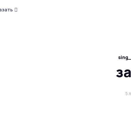
азать
sing_
з
5 