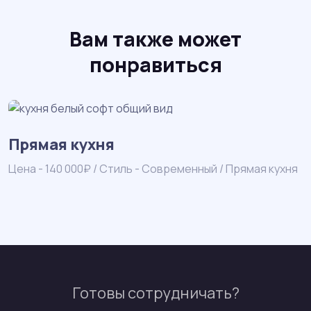
Вам также может
понравиться
Прямая кухня
Цена - 140 000₽ / Стиль - Современный / Прямая кухня
Ц
Готовы сотрудничать?