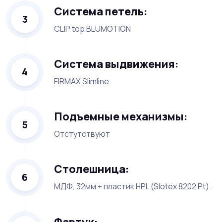
Система петель:
3
CLIP top BLUMOTION
Система выдвижения:
4
FIRMAX Slimline
Подъемные механизмы:
5
Отстутствуют
Столешница:
6
МДФ, 32мм + пластик HPL (Slotex 8202 Pt).
Фартук: